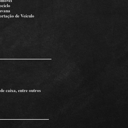
omóvel
ciclo
avana
rtação de Veículo