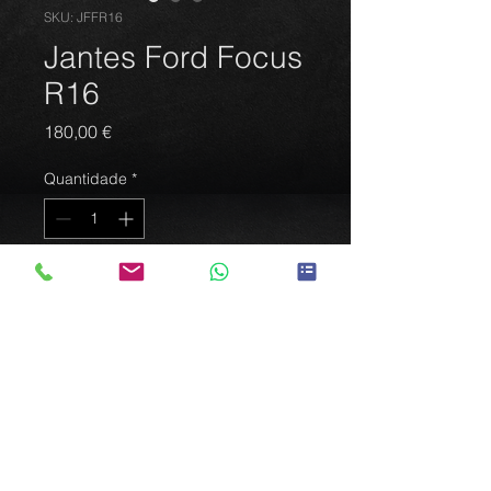
SKU: JFFR16
Jantes Ford Focus
R16
Preço
180,00 €
Quantidade
*
Adicionar ao carrinho
Jantes Ford Focus R16
Furação 5*108
Largura 6,5'
Offset 45