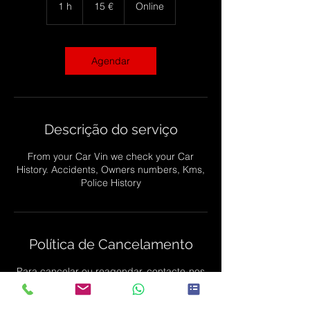
euros
1 h
1
15 €
Online
Agendar
Descrição do serviço
From your Car Vin we check your Car
History. Accidents, Owners numbers, Kms,
Police History
Política de Cancelamento
Para cancelar ou reagendar, contacte-nos
com 4 horas de antecedência
To candel ou re-schedule, please contact