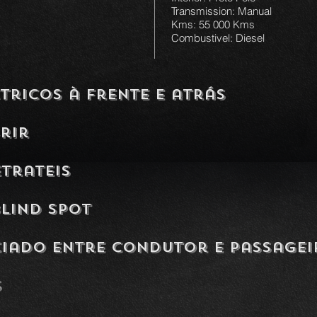
Transmission: Manual
Kms: 55 000 Kms
Combustivel: Diesel
ctricos à frente e atrás
brir
etrateis
blind spot
ciado entre condutor e passagei
s