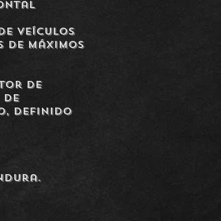
ontal
de veículos
s de máximos
tor de
 de
o, definido
ndura.