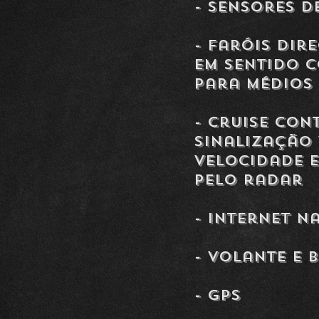
- Sensores d
- Faróis dir
em sentido 
para médios
- Cruise con
sinalização
velocidade e
pelo radar
- Internet n
- Volante e
- GPS